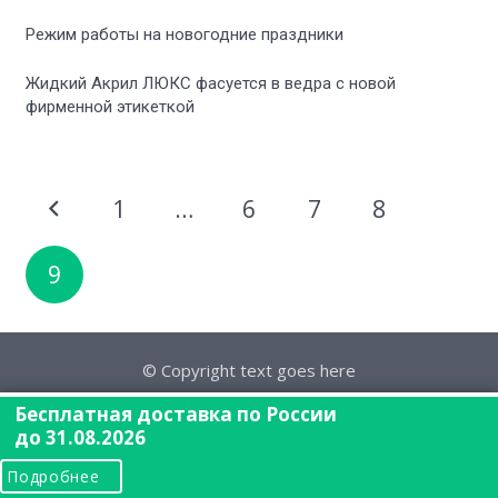
Режим работы на новогодние праздники
Жидкий Акрил ЛЮКС фасуется в ведра с новой
фирменной этикеткой
1
…
6
7
8
9
© Copyright text goes here
Бесплатная доставка по России
до 31.08.2026
Подробнее