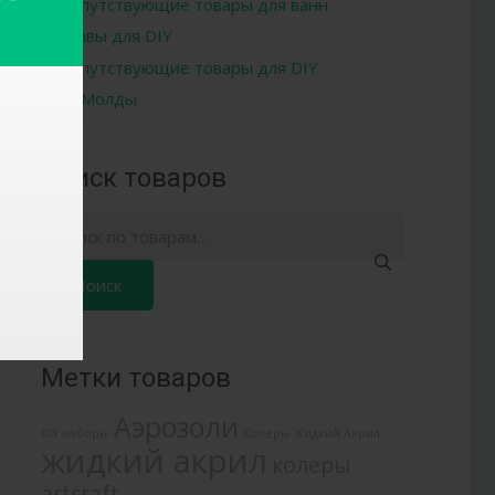
Сопутствующие товары для ванн
Составы для DIY
Сопутствующие товары для DIY
Молды
Поиск товаров
Искать:
Метки товаров
Аэрозоли
DIY наборы
Колеры Жидкий Акрил
жидкий акрил
колеры
artcraft