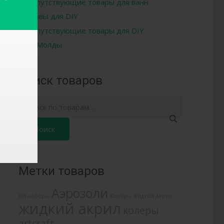
Сопутствующие товары для ванн
Составы для DIY
Сопутствующие товары для DIY
Молды
Поиск товаров
Искать:
Метки товаров
Аэрозоли
DIY наборы
Колеры Жидкий Акрил
жидкий акрил
колеры
artcraft