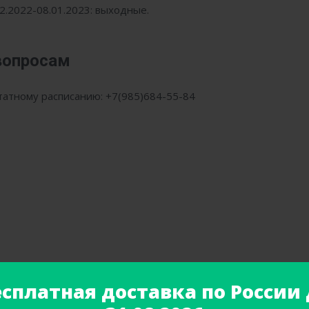
2.2022-08.01.2023: выходные.
вопросам
штатному расписанию: +7(985)684-55-84
нности, телефон: +7(926)366-63-79
есплатная доставка по России 