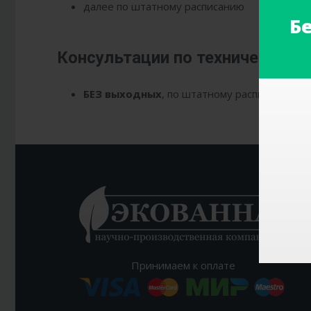
далее по штатному расписанию
Б
Консультации по техническим 
БЕЗ выходных
, по штатному расписанию: +
Принимаем к оплате